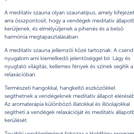
A meditatív szauna olyan szaunatípus, amely kifejeze
arra összpontosít, hogy a vendégek meditatív állapot
kerüljenek, és elmélyüljenek a pihenés és a belső
harmónia megtapasztalásában.
A meditatív szauna jellemzői közé tartoznak: A csend
nyugalom ami kiemelkedő jelentőséggel bír. Lágy és
nyugtató világítás, kellemes fények és színek segítik a
relaxációban.
Természeti hangokkal, hangkeltő eszközökkel
segíthetnek a vendégeknek meditatív állapot elérésé
Az aromaterápia különböző illatokkal és illóolajokkal
segítheti a vendégek relaxációját és meditatív állapot
kerülését.
További vendégélményt fokozza a Holdfény program