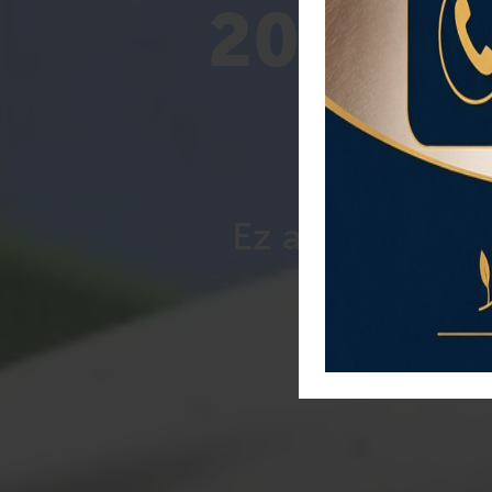
2026. jú
Ez a nyár rólat