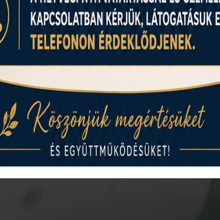
nius 20-án el
Szaunavilág
strandszezon
ok szól! Hozzátok a családot,
indítsátok nálunk a nyarat!
TOVÁBBI INFORMÁCIÓK