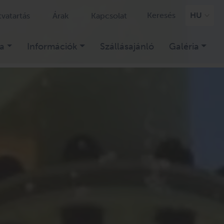
Keresés
HU
tvatartás
Árak
Kapcsolat
a
Információk
Szállásajánló
Galéria