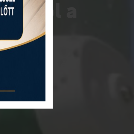
startol a
!
 a barátokat, és