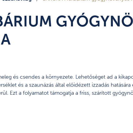
BÁRIUM GYÓGYNÖ
NA
leg és csendes a környezete. Lehetőséget ad a kikapcs
klet és a szaunázás által előidézett izzadás hatására e
l. Ezt a folyamatot támogatja a friss, szárított gyógy