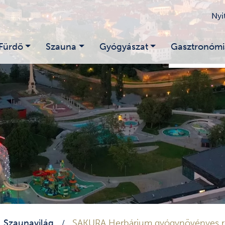
Nyi
Fürdő
Szauna
Gyógyászat
Gasztronómi
Szaunavilág
SAKURA Herbárium gyógynövényes r
/