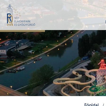
Főoldal
/