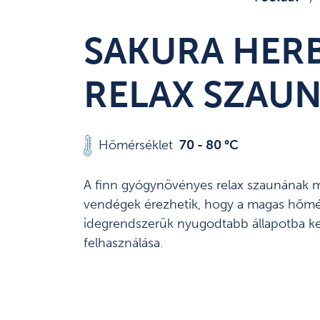
SAKURA HER
RELAX SZAU
Hőmérséklet
70 - 80 °C
A finn gyógynövényes relax szaunának me
vendégek érezhetik, hogy a magas hőmérsé
idegrendszerük nyugodtabb állapotba kerü
felhasználása.