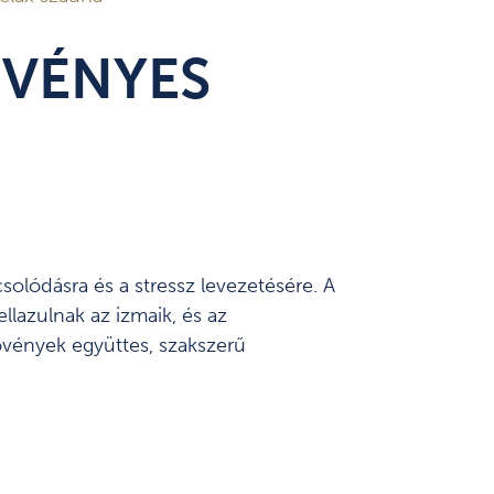
VÉNYES
olódásra és a stressz levezetésére. A
llazulnak az izmaik, és az
növények együttes, szakszerű