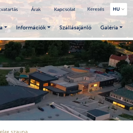
Keresés
HU
tvatartás
Árak
Kapcsolat
a
Információk
Szállásajánló
Galéria
elax szauna