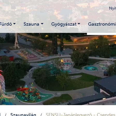
Nyi
Fürdő
Szauna
Gyógyászat
Gasztronómi
l
Szaunavilág
SENSU-Japánlegyező - Csendes
/
/