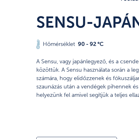
SENSU-JAPÁ
Hőmérséklet
90 - 92 °C
A Sensu, vagy japánlegyező, és a csend
közöttük. A Sensu használata során a le
számára, hogy elidőzzenek és fókuszálja
szaunázás után a vendégek pihennek és e
helyezünk fel amivel segítjük a teljes ella