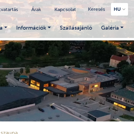
Keresés
HU
tvatartás
Árak
Kapcsolat
a
Információk
Szállásajánló
Galéria
 szauna