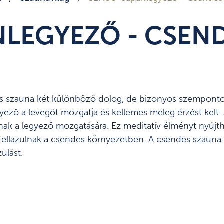
NLEGYEZŐ - CSEN
es szauna két különböző dolog, de bizonyos szemponto
gyező a levegőt mozgatja és kellemes meleg érzést kelt
nak a legyező mozgatására. Ez meditatív élményt nyújt
llazulnak a csendes környezetben. A csendes szauna ká
zulást.