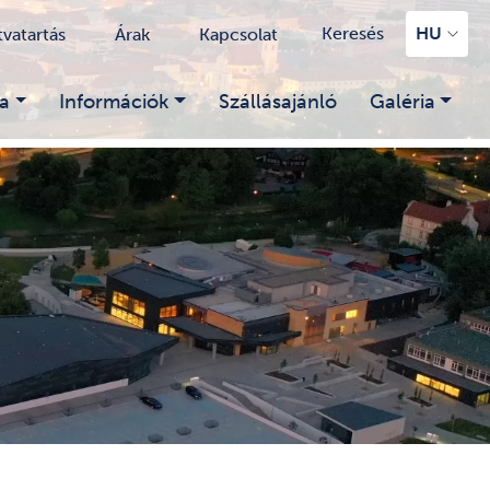
Keresés
HU
tvatartás
Árak
Kapcsolat
a
Információk
Szállásajánló
Galéria