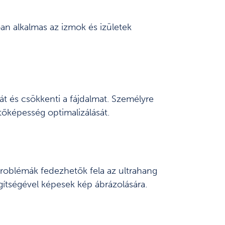
an alkalmas az izmok és izületek
át és csökkenti a fájdalmat. Személyre
tőképesség optimalizálását.
 problémák fedezhetők fela az ultrahang
egítségével képesek kép ábrázolására.