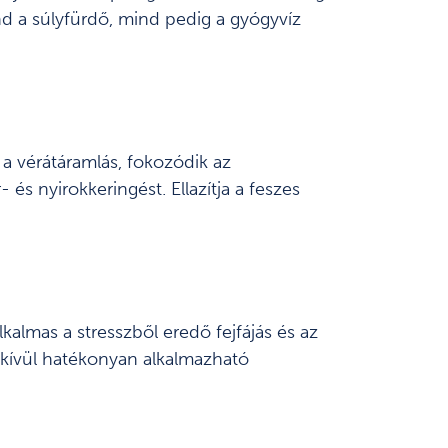
ind a súlyfürdő, mind pedig a gyógyvíz
l a vérátáramlás, fokozódik az
 és nyirokkeringést. Ellazítja a feszes
kalmas a stresszből eredő fejfájás és az
ndkívül hatékonyan alkalmazható