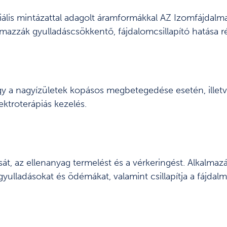
eciális mintázattal adagolt áramformákkal AZ Izomfájdal
mazzák gyulladáscsökkentő, fájdalomcsillapító hatása r
agy a nagyízületek kopásos megbetegedése esetén, illet
ektroterápiás kezelés.
átását, az ellenanyag termelést és a vérkeringést. Alkalm
ulladásokat és ödémákat, valamint csillapítja a fájdalm