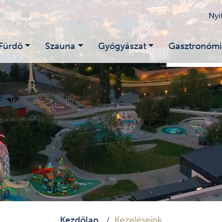
Nyi
Fürdő
Szauna
Gyógyászat
Gasztronómi
Kezdőlap
Kezeléseink
/