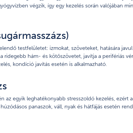
t gyógyvízben végzik, így egy kezelés során valójában m
 sugármasszázs)
elendő testfelületet: izmokat, szöveteket, hatására javu
a ridegebb hám- és kötőszövetet, javítja a perifériás vér-
elés, kondíció javítás esetén is alkalmazható.
zs
n az egyik leghatékonyabb stresszoldó kezelés, ezért al
, húzódásos panaszok, váll, nyak és hátfájás esetén re