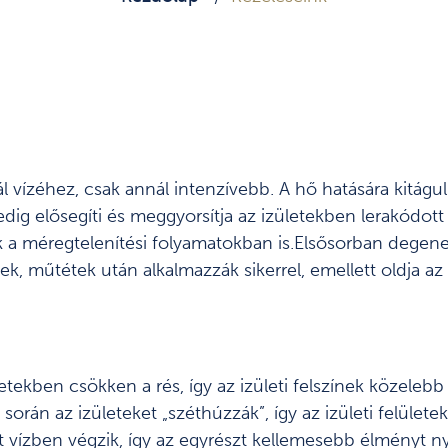
 vízéhez, csak annál intenzívebb. A hő hatására kitágul
ig elősegíti és meggyorsítja az izületekben lerakódott k
zik a méregtelenítési folyamatokban is.Elsősorban dege
ések, műtétek után alkalmazzák sikerrel, emellett oldja a
etekben csökken a rés, így az izületi felszínek közeleb
során az izületeket „széthúzzák”, így az izületi felület
t vízben végzik, így az egyrészt kellemesebb élményt n