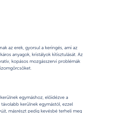
nak az erek, gyorsul a keringés, ami az
áros anyagok, kristályok kitisztulását. Az
neratív, kopásos mozgásszervi problémák
z izomgörcsöket.
b kerülnek egymáshoz, előidézve a
ek távolabb kerülnek egymástól, ezzel
yújt, másrészt pedig kevésbé terheli meg