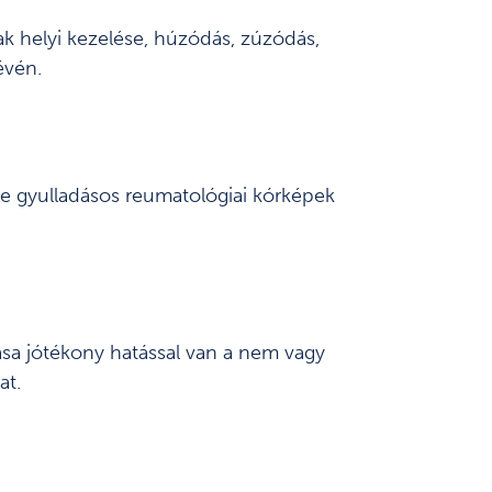
mak helyi kezelése, húzódás, zúzódás,
évén.
ve gyulladásos reumatológiai kórképek
azása jótékony hatással van a nem vagy
at.