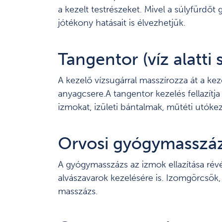
a kezelt testrészeket. Mivel a súlyfürdő
jótékony hatásait is élvezhetjük.
Tangentor (víz alatti
A kezelő vízsugárral masszírozza át a kez
anyagcsere.A tangentor kezelés fellazítja 
izmokat, izületi bántalmak, műtéti utókez
Orvosi gyógymasszá
A gyógymasszázs az izmok ellazítása révé
alvászavarok kezelésére is. Izomgörcsök
masszázs.