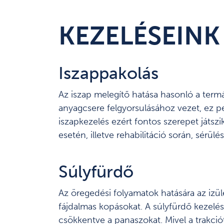
KEZELÉSEINK
Iszappakolás
Az iszap melegítő hatása hasonló a termál
anyagcsere felgyorsulásához vezet, ez ped
iszapkezelés ezért fontos szerepet játs
esetén, illetve rehabilitáció során, sérül
Súlyfürdő
Az öregedési folyamatok hatására az izül
fájdalmas kopásokat. A súlyfürdő kezelés 
csökkentve a panaszokat. Mivel a trakció